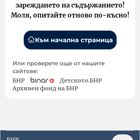
зареждането на съдържанието!
Моля, опитайте отново по-късно!
Към начална страница
Или проверете още от нашите
сайтове:
БНР
Детското.БНР
Архивен фонд на БНР
БНР