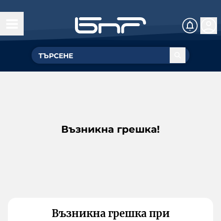
Възникна грешка!
Възникна грешка при