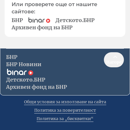
Или проверете още от нашите
сайтове:
БНР
Детското.БНР
Архивен фонд на БНР
БНР
Нагоре
БНР Новини
Детското.БНР
Архивен фонд на БНР
Общи условия за използване на сайта
Политика за поверителност
Политика за „бисквитки“