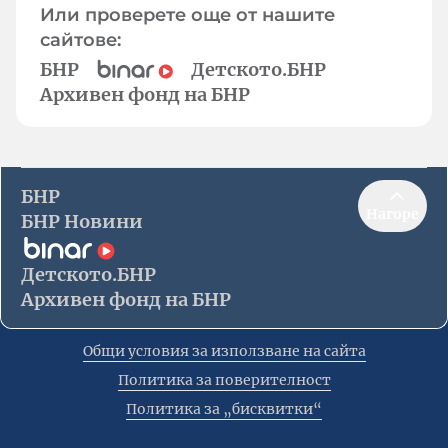
Или проверете още от нашите
сайтове:
БНР
Детското.БНР
Архивен фонд на БНР
БНР
Нагоре
БНР Новини
Детското.БНР
Архивен фонд на БНР
Общи условия за използване на сайта
Политика за поверителност
Политика за „бисквитки“