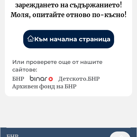
зареждането на съдържанието!
Моля, опитайте отново по-късно!
Към начална страница
Или проверете още от нашите
сайтове:
БНР
Детското.БНР
Архивен фонд на БНР
БНР