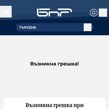
Възникна грешка!
Възникна грешка при