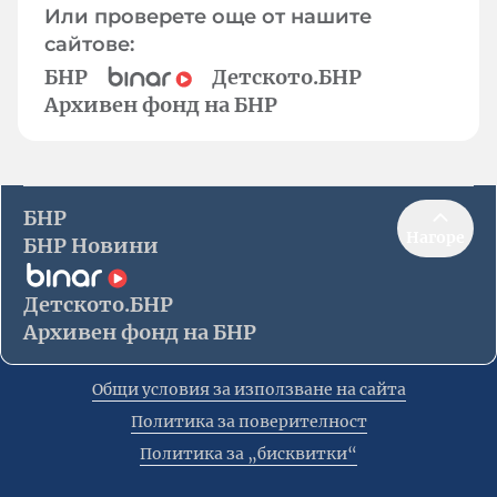
Или проверете още от нашите
сайтове:
БНР
Детското.БНР
Архивен фонд на БНР
БНР
Нагоре
БНР Новини
Детското.БНР
Архивен фонд на БНР
Общи условия за използване на сайта
Политика за поверителност
Политика за „бисквитки“