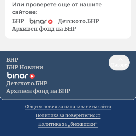
Или проверете още от нашите
сайтове:
БНР
Детското.БНР
Архивен фонд на БНР
БНР
Нагоре
БНР Новини
Детското.БНР
Архивен фонд на БНР
Общи условия за използване на сайта
Политика за поверителност
Политика за „бисквитки“