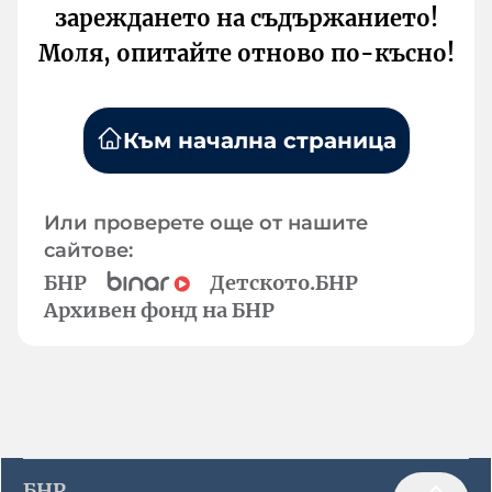
зареждането на съдържанието!
Моля, опитайте отново по-късно!
Към начална страница
Или проверете още от нашите
сайтове:
БНР
Детското.БНР
Архивен фонд на БНР
БНР