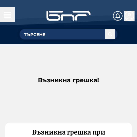
Възникна грешка!
Възникна грешка при