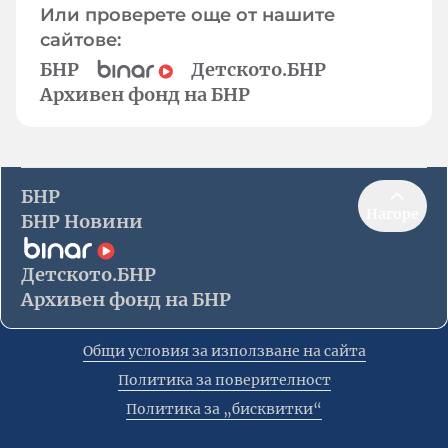
Или проверете още от нашите
сайтове:
БНР
Детското.БНР
Архивен фонд на БНР
БНР
Нагоре
БНР Новини
Детското.БНР
Архивен фонд на БНР
Общи условия за използване на сайта
Политика за поверителност
Политика за „бисквитки“