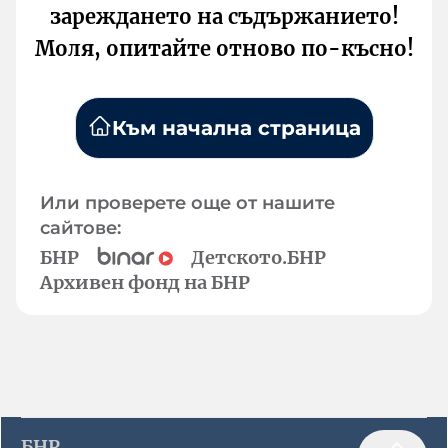
зареждането на съдържанието!
Моля, опитайте отново по-късно!
Към начална страница
Или проверете още от нашите
сайтове:
БНР
Детското.БНР
Архивен фонд на БНР
БНР