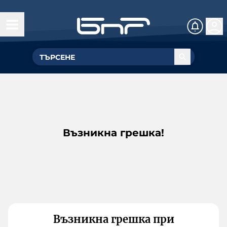
Възникна грешка!
Възникна грешка при