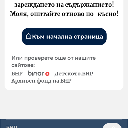
зареждането на съдържанието!
Моля, опитайте отново по-късно!
Към начална страница
Или проверете още от нашите
сайтове:
БНР
Детското.БНР
Архивен фонд на БНР
БНР