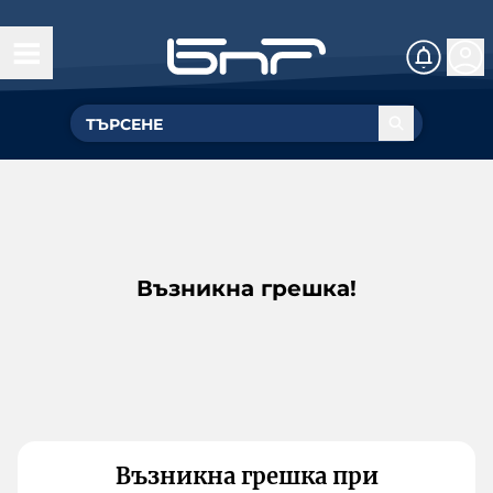
Възникна грешка!
Възникна грешка при