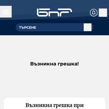
Възникна грешка!
Възникна грешка при