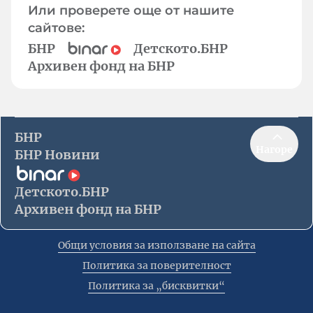
Или проверете още от нашите
сайтове:
БНР
Детското.БНР
Архивен фонд на БНР
БНР
Нагоре
БНР Новини
Детското.БНР
Архивен фонд на БНР
Общи условия за използване на сайта
Политика за поверителност
Политика за „бисквитки“