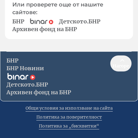
Или проверете още от нашите
сайтове:
БНР
Детското.БНР
Архивен фонд на БНР
БНР
Нагоре
БНР Новини
Детското.БНР
Архивен фонд на БНР
Общи условия за използване на сайта
Политика за поверителност
Политика за „бисквитки“