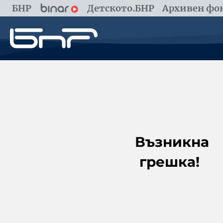
БНР
Детското.БНР
Архивен фон
Възникна
грешка!