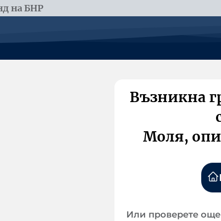
д на БНР
Възникна г
Моля, опи
Или проверете още 