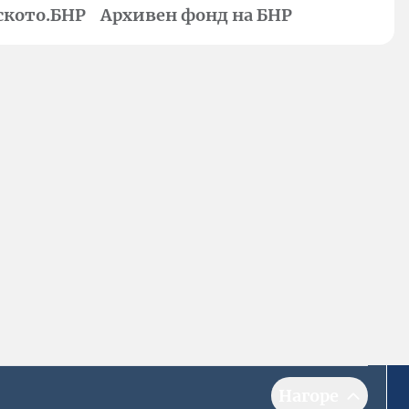
ското.БНР
Архивен фонд на БНР
Нагоре