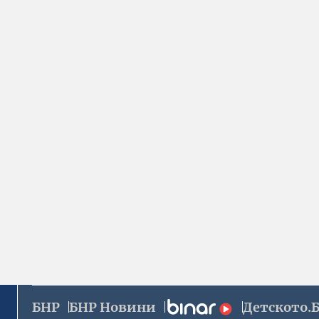
БНР
БНР Новини
Детското.