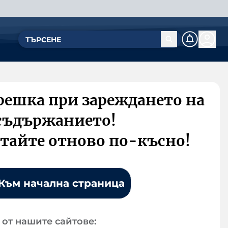
решка при зареждането на
съдържанието!
тайте отново по-късно!
Към начална страница
от нашите сайтове: