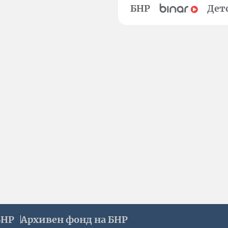
БНР
Дет
БНР
Архивен фонд на БНР