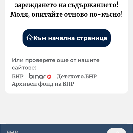
зареждането на съдържанието!
Моля, опитайте отново по-късно!
Към начална страница
Или проверете още от нашите
сайтове:
БНР
Детското.БНР
Архивен фонд на БНР
БНР