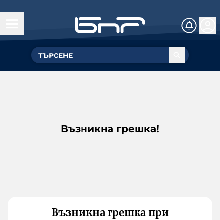
Възникна грешка!
Възникна грешка при