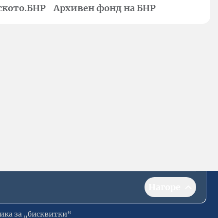
ското.БНР
Архивен фонд на БНР
Нагоре
ика за „бисквитки“