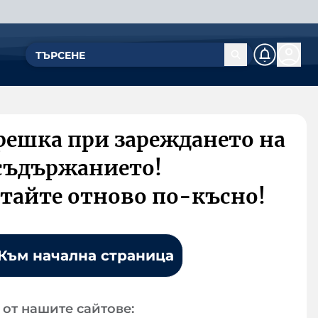
решка при зареждането на
съдържанието!
тайте отново по-късно!
Към начална страница
от нашите сайтове: