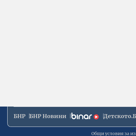
БНР
БНР Новини
Детското.
Общи условия за из