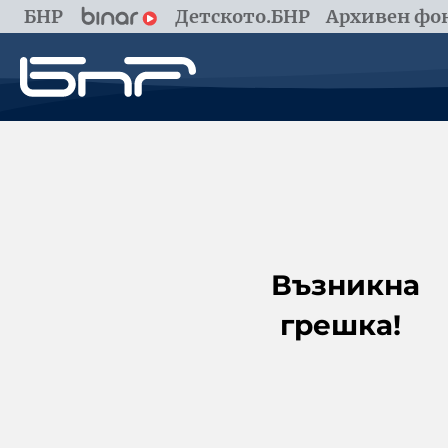
БНР
Детското.БНР
Архивен фон
Възникна
грешка!