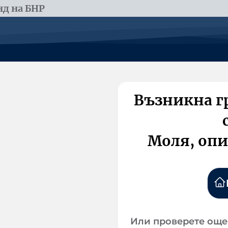
д на БНР
Възникна г
Моля, опи
Или проверете още 