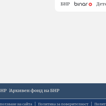
БНР
Дет
БНР
Архивен фонд на БНР
ползване на сайта
Политика за поверителност
Полит