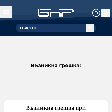
Възникна грешка!
Възникна грешка при