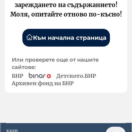
зареждането на съдържанието!
Моля, опитайте отново по-късно!
Към начална страница
Или проверете още от нашите
сайтове:
БНР
Детското.БНР
Архивен фонд на БНР
БНР