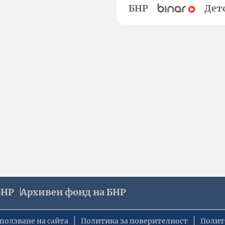
БНР
Дет
БНР
Архивен фонд на БНР
ползване на сайта
Политика за поверителност
Полит