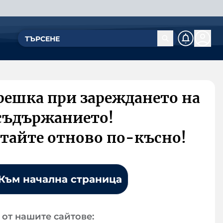
решка при зареждането на
съдържанието!
тайте отново по-късно!
Към начална страница
от нашите сайтове: