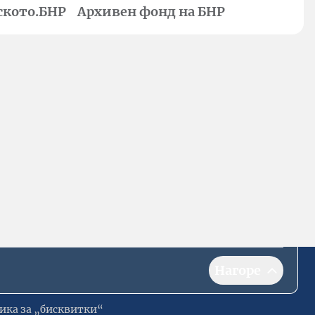
ското.БНР
Архивен фонд на БНР
Нагоре
ика за „бисквитки“