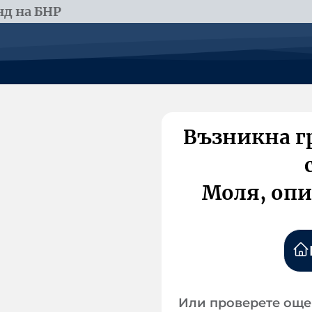
д на БНР
Възникна г
Моля, опи
Или проверете още 