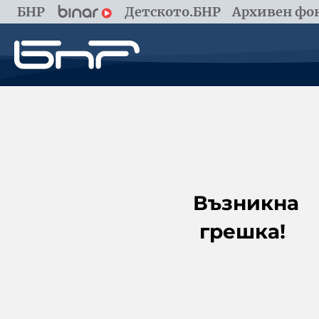
БНР
Детското.БНР
Архивен фон
Възникна
грешка!