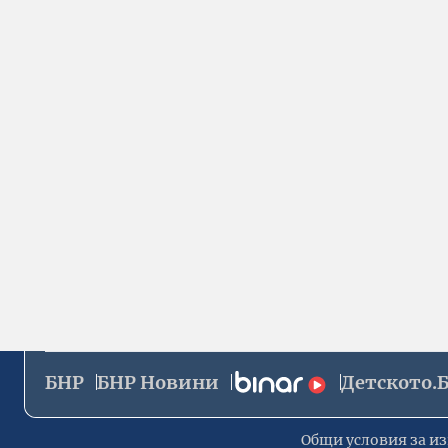
БНР
БНР Новини
Детското.
Общи условия за из