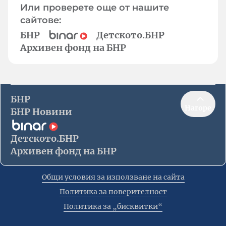
Или проверете още от нашите
сайтове:
БНР
Детското.БНР
Архивен фонд на БНР
БНР
Нагоре
БНР Новини
Детското.БНР
Архивен фонд на БНР
Общи условия за използване на сайта
Политика за поверителност
Политика за „бисквитки“