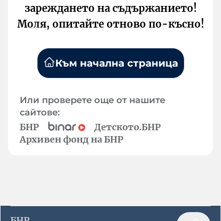
зареждането на съдържанието!
Моля, опитайте отново по-късно!
Към начална страница
Или проверете още от нашите
сайтове:
БНР
Детското.БНР
Архивен фонд на БНР
БНР