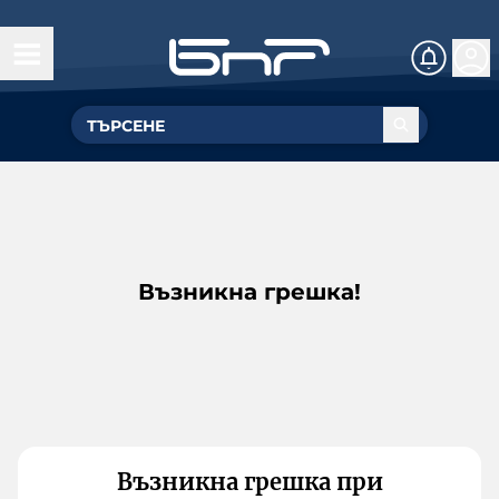
Възникна грешка!
Възникна грешка при