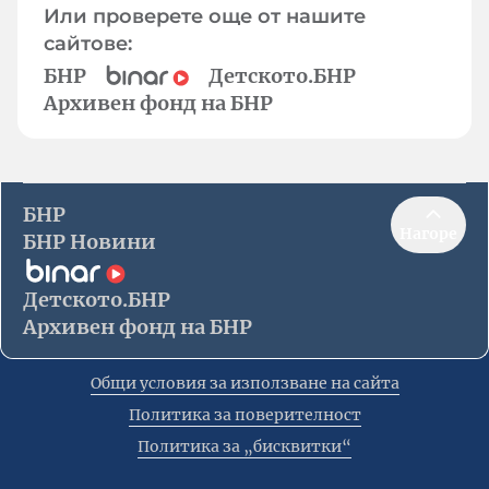
Или проверете още от нашите
сайтове:
БНР
Детското.БНР
Архивен фонд на БНР
БНР
Нагоре
БНР Новини
Детското.БНР
Архивен фонд на БНР
Общи условия за използване на сайта
Политика за поверителност
Политика за „бисквитки“