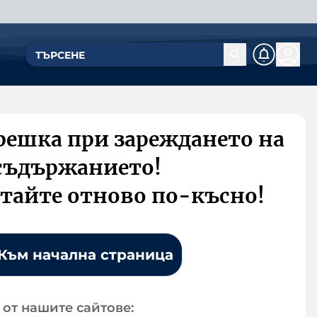
решка при зареждането на
съдържанието!
тайте отново по-късно!
Към начална страница
от нашите сайтове: