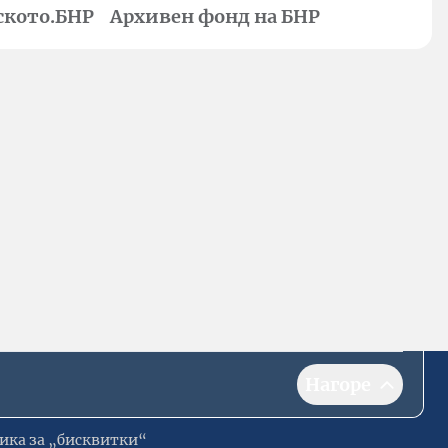
ското.БНР
Архивен фонд на БНР
Нагоре
ика за „бисквитки“