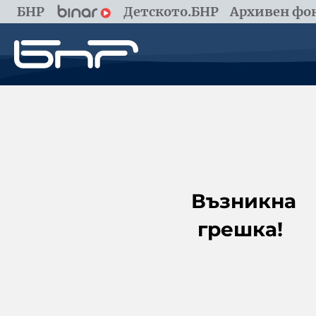
БНР
Детското.БНР
Архивен фон
Възникна
грешка!