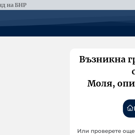
д на БНР
Възникна г
Моля, опи
Или проверете още 