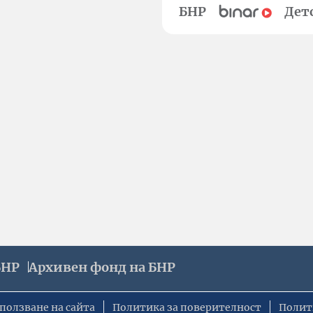
БНР
Дет
БНР
Архивен фонд на БНР
ползване на сайта
Политика за поверителност
Полит