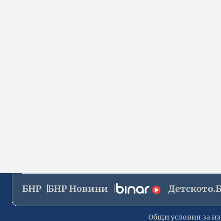
БНР
БНР Новини
Детското.
Общи условия за из