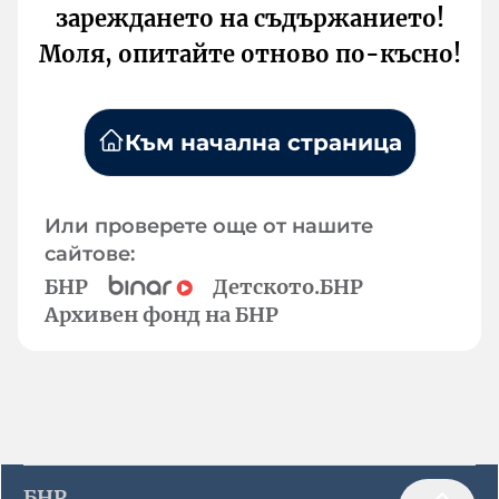
зареждането на съдържанието!
Моля, опитайте отново по-късно!
Към начална страница
Или проверете още от нашите
сайтове:
БНР
Детското.БНР
Архивен фонд на БНР
БНР