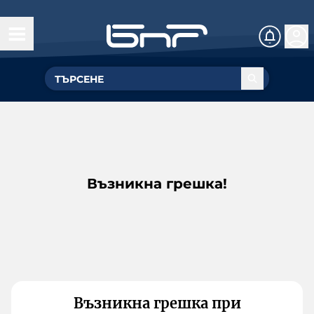
Възникна грешка!
Възникна грешка при