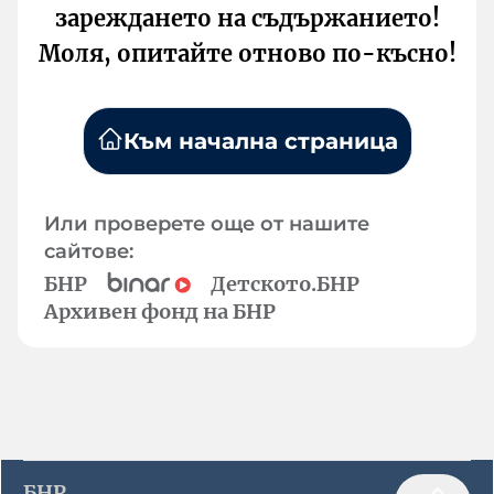
зареждането на съдържанието!
Моля, опитайте отново по-късно!
Към начална страница
Или проверете още от нашите
сайтове:
БНР
Детското.БНР
Архивен фонд на БНР
БНР