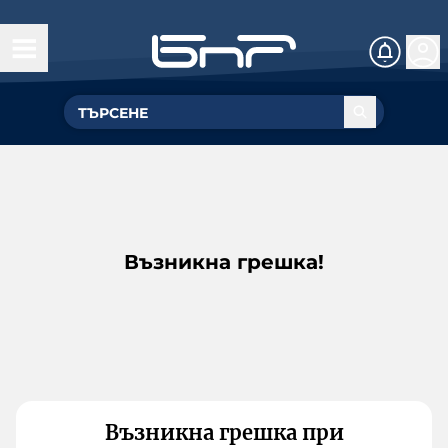
Възникна грешка!
Възникна грешка при