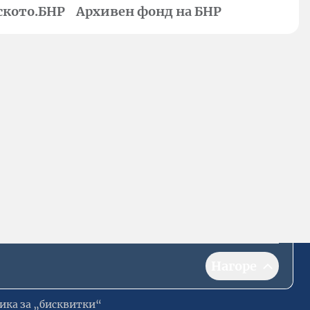
ското.БНР
Архивен фонд на БНР
Нагоре
ика за „бисквитки“