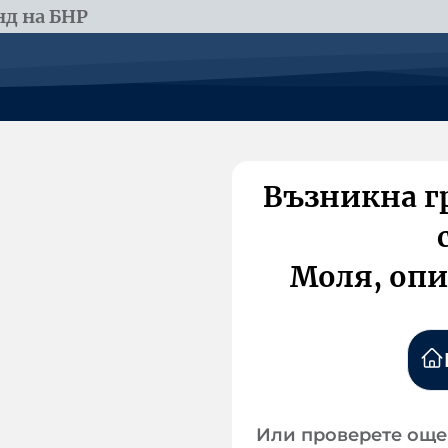
д на БНР
Възникна г
Моля, опи
Или проверете още 