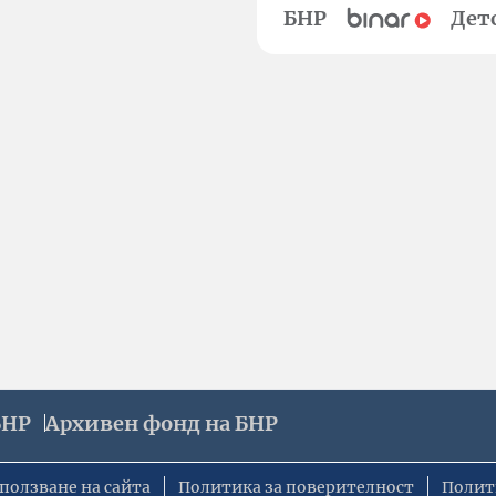
БНР
Дет
БНР
Архивен фонд на БНР
ползване на сайта
Политика за поверителност
Полит