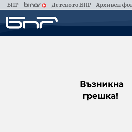
БНР
Детското.БНР
Архивен фон
Възникна
грешка!