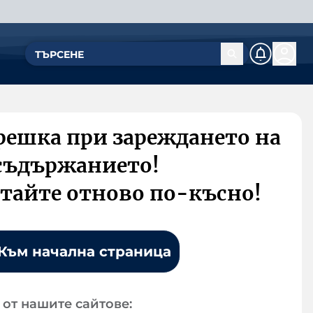
решка при зареждането на
съдържанието!
тайте отново по-късно!
Към начална страница
от нашите сайтове: