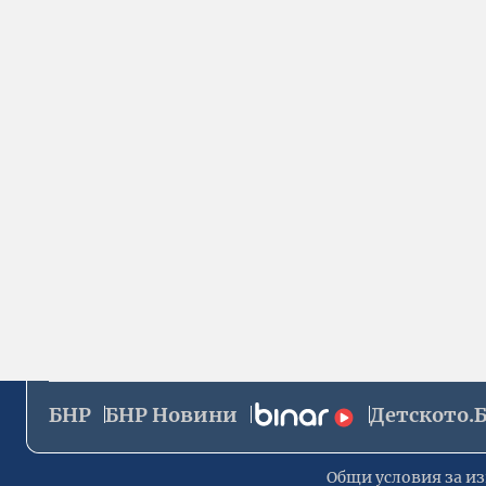
БНР
БНР Новини
Детското.
Общи условия за из