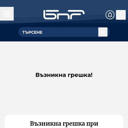
Възникна грешка!
Възникна грешка при