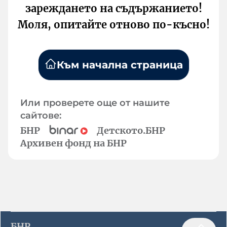
зареждането на съдържанието!
Моля, опитайте отново по-късно!
Към начална страница
Или проверете още от нашите
сайтове:
БНР
Детското.БНР
Архивен фонд на БНР
БНР