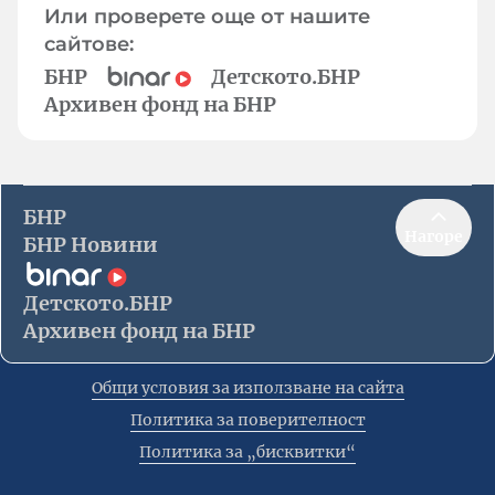
Или проверете още от нашите
сайтове:
БНР
Детското.БНР
Архивен фонд на БНР
БНР
Нагоре
БНР Новини
Детското.БНР
Архивен фонд на БНР
Общи условия за използване на сайта
Политика за поверителност
Политика за „бисквитки“