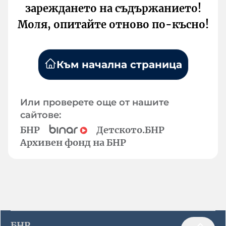
зареждането на съдържанието!
Моля, опитайте отново по-късно!
Към начална страница
Или проверете още от нашите
сайтове:
БНР
Детското.БНР
Архивен фонд на БНР
БНР