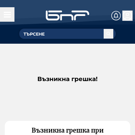
Възникна грешка!
Възникна грешка при