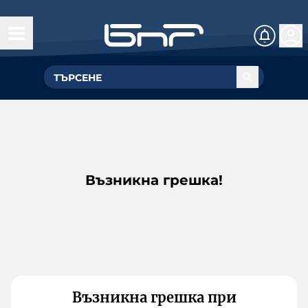
Възникна грешка!
Възникна грешка при