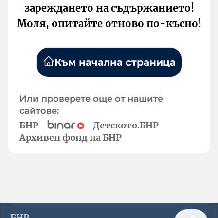
зареждането на съдържанието!
Моля, опитайте отново по-късно!
Към начална страница
Или проверете още от нашите
сайтове:
БНР
Детското.БНР
Архивен фонд на БНР
БНР