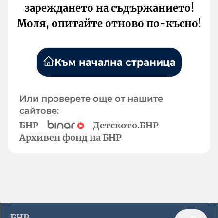
зареждането на съдържанието!
Моля, опитайте отново по-късно!
Към начална страница
Или проверете още от нашите
сайтове:
БНР
Детското.БНР
Архивен фонд на БНР
БНР