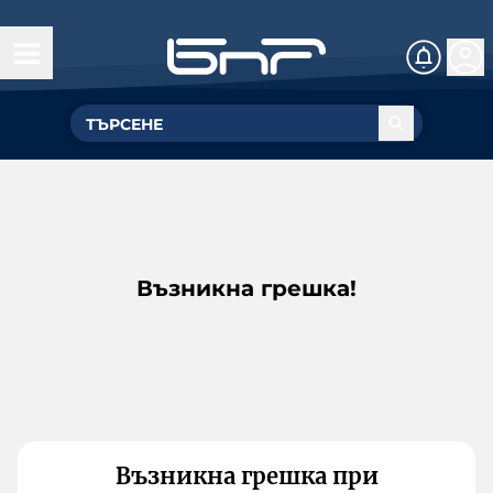
Възникна грешка!
Възникна грешка при