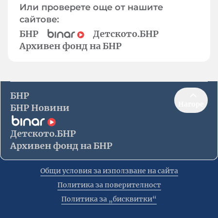
Или проверете още от нашите
сайтове:
БНР
Детското.БНР
Архивен фонд на БНР
БНР
Нагоре
БНР Новини
Детското.БНР
Архивен фонд на БНР
Общи условия за използване на сайта
Политика за поверителност
Политика за „бисквитки“