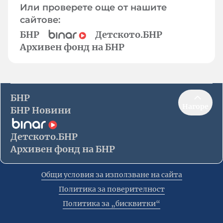
Или проверете още от нашите
сайтове:
БНР
Детското.БНР
Архивен фонд на БНР
БНР
Нагоре
БНР Новини
Детското.БНР
Архивен фонд на БНР
Общи условия за използване на сайта
Политика за поверителност
Политика за „бисквитки“