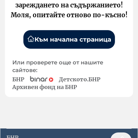
зареждането на съдържанието!
Моля, опитайте отново по-късно!
Към начална страница
Или проверете още от нашите
сайтове:
БНР
Детското.БНР
Архивен фонд на БНР
БНР