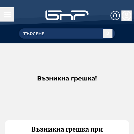
Възникна грешка!
Възникна грешка при