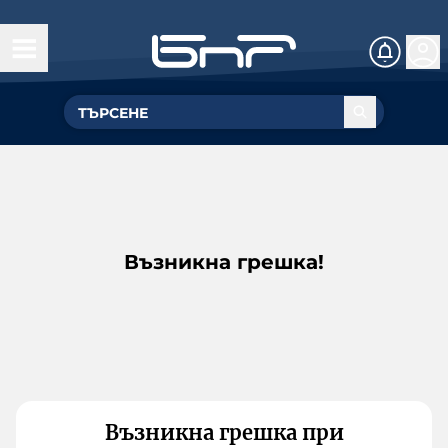
Възникна грешка!
Възникна грешка при