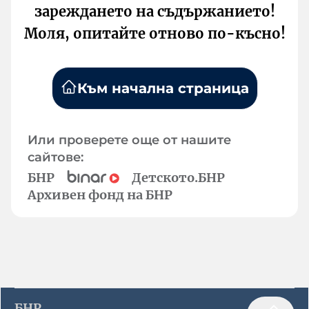
зареждането на съдържанието!
Моля, опитайте отново по-късно!
Към начална страница
Или проверете още от нашите
сайтове:
БНР
Детското.БНР
Архивен фонд на БНР
БНР