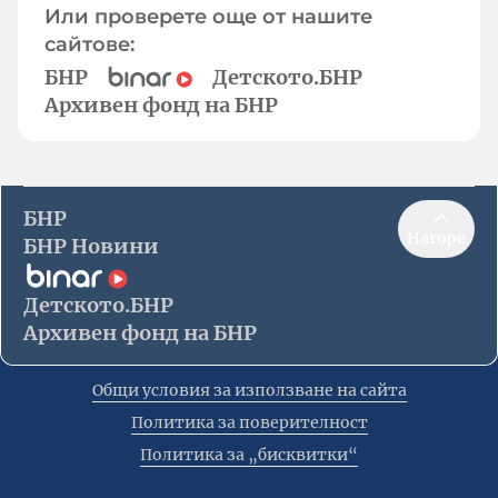
Или проверете още от нашите
сайтове:
БНР
Детското.БНР
Архивен фонд на БНР
БНР
Нагоре
БНР Новини
Детското.БНР
Архивен фонд на БНР
Общи условия за използване на сайта
Политика за поверителност
Политика за „бисквитки“