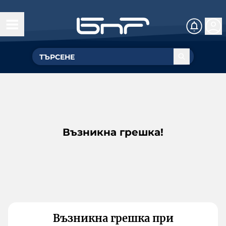
Възникна грешка!
Възникна грешка при