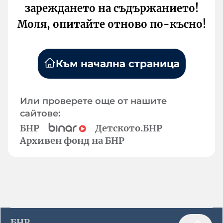
зареждането на съдържанието!
Моля, опитайте отново по-късно!
Към начална страница
Или проверете още от нашите
сайтове:
БНР
Детското.БНР
Архивен фонд на БНР
БНР