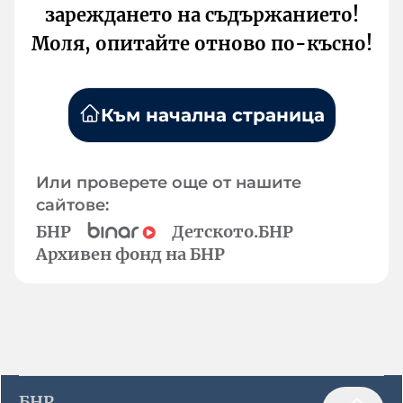
зареждането на съдържанието!
Моля, опитайте отново по-късно!
Към начална страница
Или проверете още от нашите
сайтове:
БНР
Детското.БНР
Архивен фонд на БНР
БНР