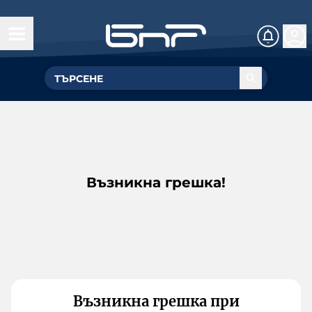
Възникна грешка!
Възникна грешка при