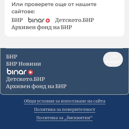
Или проверете още от нашите
сайтове:
БНР
Детското.БНР
Архивен фонд на БНР
БНР
Нагоре
БНР Новини
Детското.БНР
Архивен фонд на БНР
Общи условия за използване на сайта
Политика за поверителност
Политика за „бисквитки“