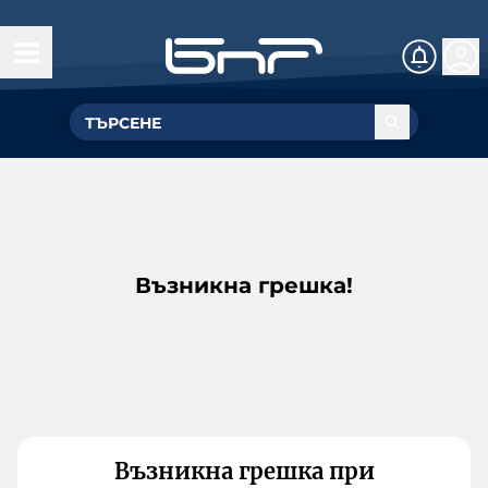
Възникна грешка!
Възникна грешка при