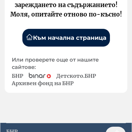
зареждането на съдържанието!
Моля, опитайте отново по-късно!
Към начална страница
Или проверете още от нашите
сайтове:
БНР
Детското.БНР
Архивен фонд на БНР
БНР