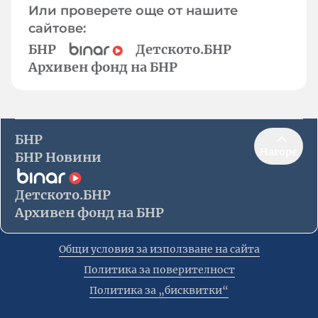
Или проверете още от нашите
сайтове:
БНР
Детското.БНР
Архивен фонд на БНР
БНР
Нагоре
БНР Новини
Детското.БНР
Архивен фонд на БНР
Общи условия за използване на сайта
Политика за поверителност
Политика за „бисквитки“