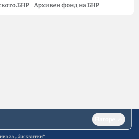
ското.БНР
Архивен фонд на БНР
Нагоре
ика за „бисквитки“