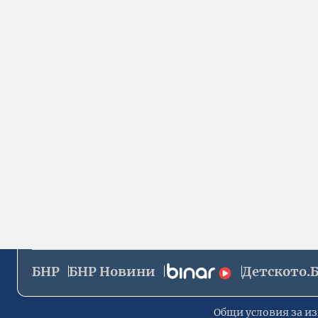
БНР
БНР Новини
Детското.
Общи условия за из