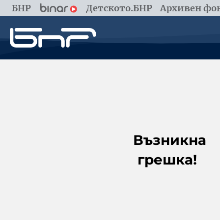
БНР
Детското.БНР
Архивен фон
Възникна
грешка!