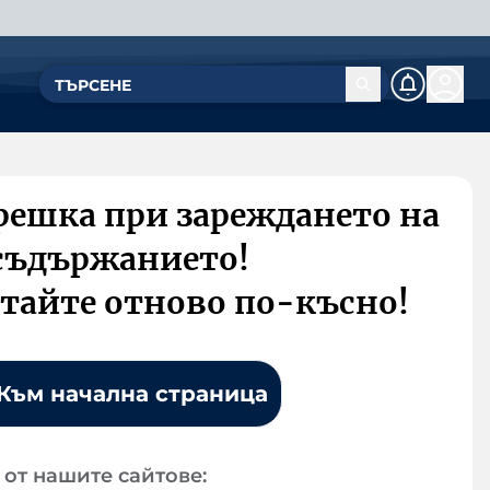
решка при зареждането на
съдържанието!
тайте отново по-късно!
Към начална страница
от нашите сайтове: