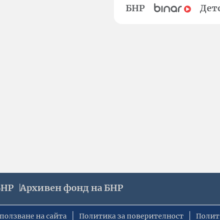
БНР
Дет
БНР
Архивен фонд на БНР
ползване на сайта
Политика за поверителност
Полит