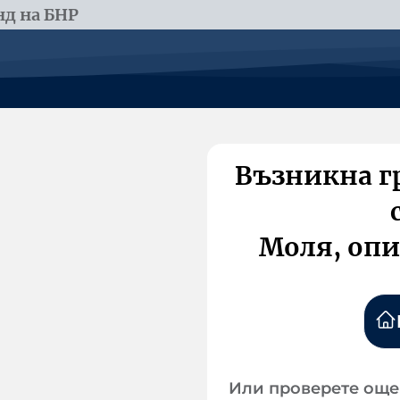
д на БНР
Възникна г
Моля, опи
Или проверете още 