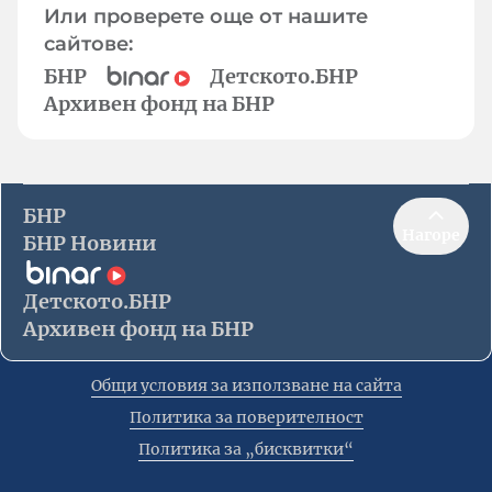
Или проверете още от нашите
сайтове:
БНР
Детското.БНР
Архивен фонд на БНР
БНР
Нагоре
БНР Новини
Детското.БНР
Архивен фонд на БНР
Общи условия за използване на сайта
Политика за поверителност
Политика за „бисквитки“