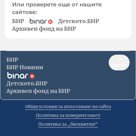
Или проверете още от нашите
сайтове:
БНР
Детското.БНР
Архивен фонд на БНР
БНР
Нагоре
БНР Новини
Детското.БНР
Архивен фонд на БНР
Общи условия за използване на сайта
Политика за поверителност
Политика за „бисквитки“