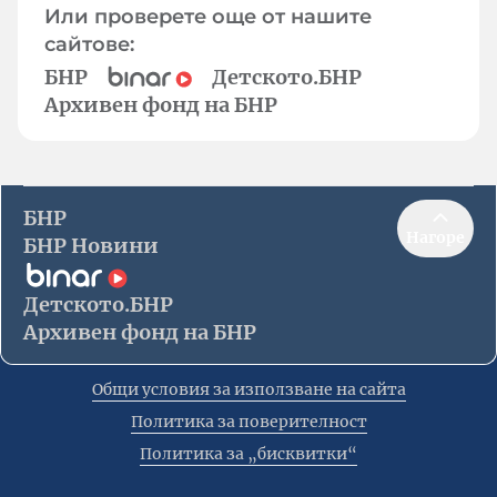
Или проверете още от нашите
сайтове:
БНР
Детското.БНР
Архивен фонд на БНР
БНР
Нагоре
БНР Новини
Детското.БНР
Архивен фонд на БНР
Общи условия за използване на сайта
Политика за поверителност
Политика за „бисквитки“