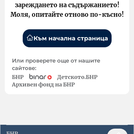
зареждането на съдържанието!
Моля, опитайте отново по-късно!
Към начална страница
Или проверете още от нашите
сайтове:
БНР
Детското.БНР
Архивен фонд на БНР
БНР