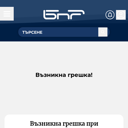
Възникна грешка!
Възникна грешка при