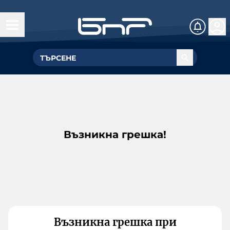
Възникна грешка!
Възникна грешка при