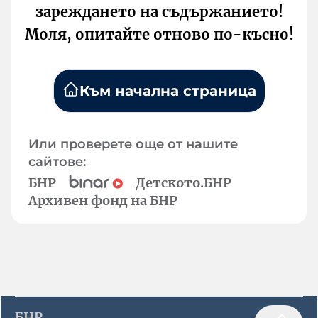
зареждането на съдържанието!
Моля, опитайте отново по-късно!
Към начална страница
Или проверете още от нашите
сайтове:
БНР
Детското.БНР
Архивен фонд на БНР
БНР