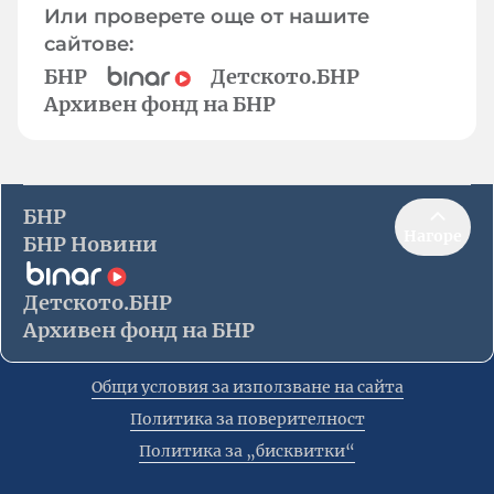
Или проверете още от нашите
сайтове:
БНР
Детското.БНР
Архивен фонд на БНР
БНР
Нагоре
БНР Новини
Детското.БНР
Архивен фонд на БНР
Общи условия за използване на сайта
Политика за поверителност
Политика за „бисквитки“