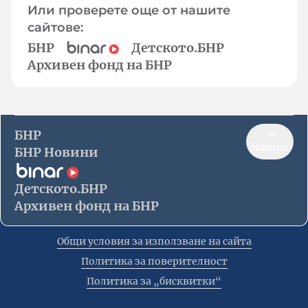
Или проверете още от нашите
сайтове:
БНР
Детското.БНР
Архивен фонд на БНР
БНР
Нагоре
БНР Новини
Детското.БНР
Архивен фонд на БНР
Общи условия за използване на сайта
Политика за поверителност
Политика за „бисквитки“