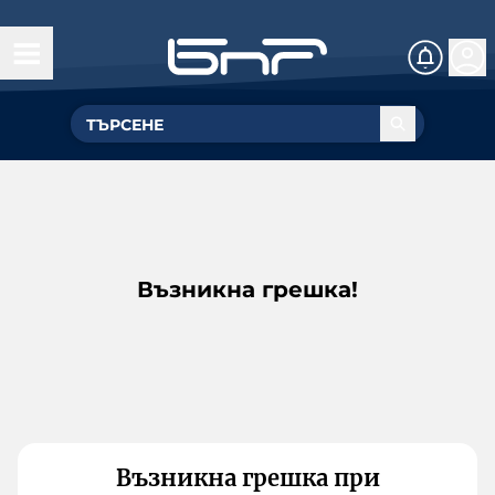
Възникна грешка!
Възникна грешка при