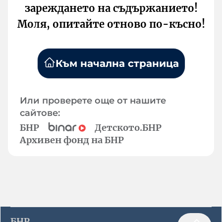
зареждането на съдържанието!
Моля, опитайте отново по-късно!
Към начална страница
Или проверете още от нашите
сайтове:
БНР
Детското.БНР
Архивен фонд на БНР
БНР