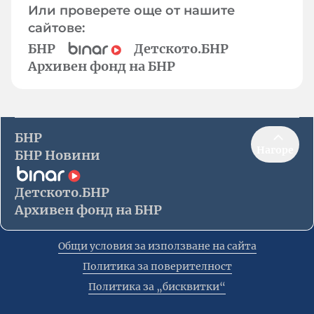
Или проверете още от нашите
сайтове:
БНР
Детското.БНР
Архивен фонд на БНР
БНР
Нагоре
БНР Новини
Детското.БНР
Архивен фонд на БНР
Общи условия за използване на сайта
Политика за поверителност
Политика за „бисквитки“